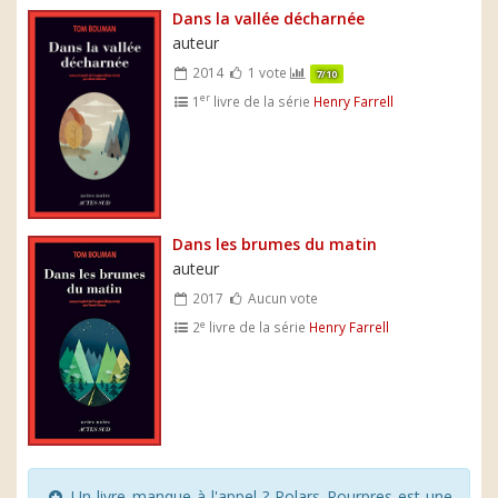
Dans la vallée décharnée
auteur
2014
1 vote
7/10
er
1
livre de la série
Henry Farrell
Dans les brumes du matin
auteur
2017
Aucun vote
e
2
livre de la série
Henry Farrell
Un livre manque à l'appel ? Polars Pourpres est une