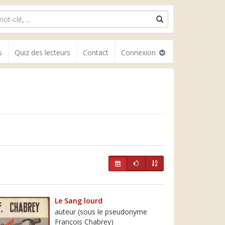
s
Quiz des lecteurs
Contact
Connexion
Le Sang lourd
auteur (sous le pseudonyme
François Chabrey)