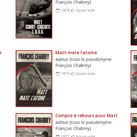
François Chabrey)
1976
Aucun vote
e
Matt mate l'atome
auteur (sous le pseudonyme
François Chabrey)
1976
Aucun vote
Compte à rebours pour Matt
auteur (sous le pseudonyme
François Chabrey)
1977
Aucun vote