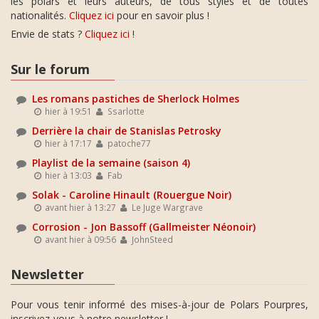
les polars et leurs auteurs, de tous styles et de toutes
nationalités.
Cliquez ici
pour en savoir plus !
Envie de stats ?
Cliquez ici
!
Sur le forum
Les romans pastiches de Sherlock Holmes
hier à 19:51
Ssarlotte
Derrière la chair de Stanislas Petrosky
hier à 17:17
patoche77
Playlist de la semaine (saison 4)
hier à 13:03
Fab
Solak - Caroline Hinault (Rouergue Noir)
avant hier à 13:27
Le Juge Wargrave
Corrosion - Jon Bassoff (Gallmeister Néonoir)
avant hier à 09:56
JohnSteed
Newsletter
Pour vous tenir informé des mises-à-jour de Polars Pourpres,
inscrivez-vous à notre newsletter !