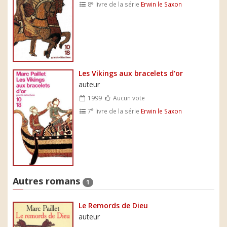
e
8
livre de la série
Erwin le Saxon
Les Vikings aux bracelets d'or
auteur
1999
Aucun vote
e
7
livre de la série
Erwin le Saxon
Autres romans
1
Le Remords de Dieu
auteur