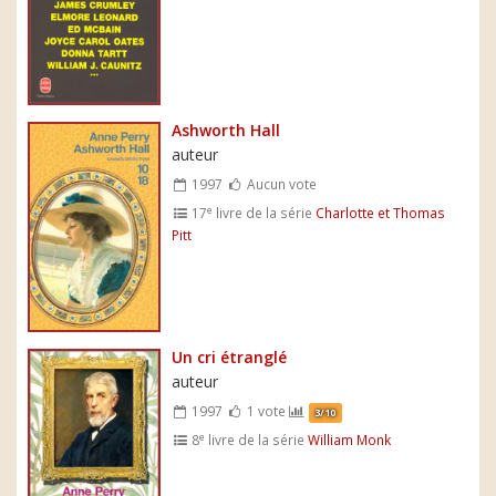
Ashworth Hall
auteur
1997
Aucun vote
e
17
livre de la série
Charlotte et Thomas
Pitt
Un cri étranglé
auteur
1997
1 vote
3/10
e
8
livre de la série
William Monk