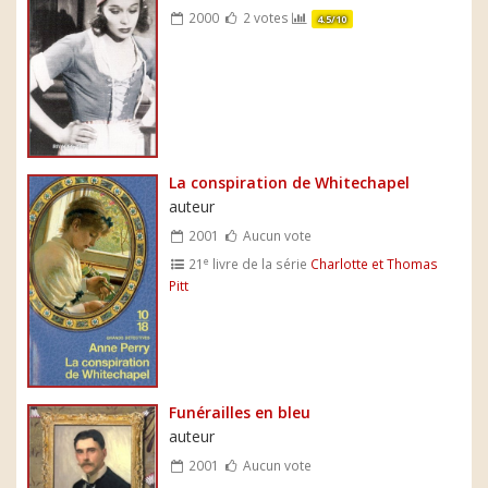
2000
2 votes
4.5/10
La conspiration de Whitechapel
auteur
2001
Aucun vote
e
21
livre de la série
Charlotte et Thomas
Pitt
Funérailles en bleu
auteur
2001
Aucun vote