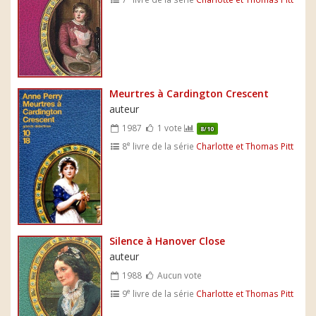
Meurtres à Cardington Crescent
auteur
1987
1 vote
8/10
e
8
livre de la série
Charlotte et Thomas Pitt
Silence à Hanover Close
auteur
1988
Aucun vote
e
9
livre de la série
Charlotte et Thomas Pitt