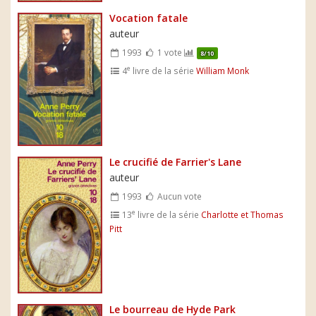
Vocation fatale
auteur
1993
1 vote
8/10
e
4
livre de la série
William Monk
Le crucifié de Farrier's Lane
auteur
1993
Aucun vote
e
13
livre de la série
Charlotte et Thomas
Pitt
Le bourreau de Hyde Park