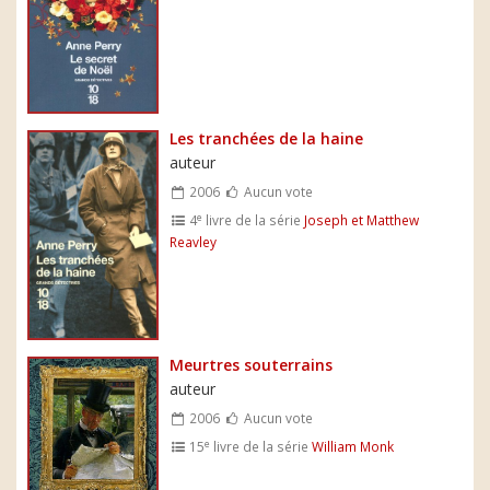
Les tranchées de la haine
auteur
2006
Aucun vote
e
4
livre de la série
Joseph et Matthew
Reavley
Meurtres souterrains
auteur
2006
Aucun vote
e
15
livre de la série
William Monk