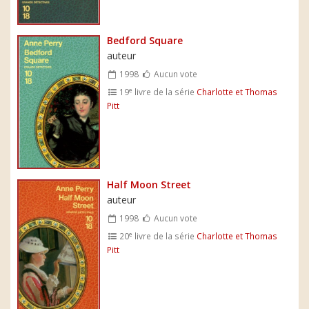
Bedford Square
auteur
1998
Aucun vote
e
19
livre de la série
Charlotte et Thomas
Pitt
Half Moon Street
auteur
1998
Aucun vote
e
20
livre de la série
Charlotte et Thomas
Pitt