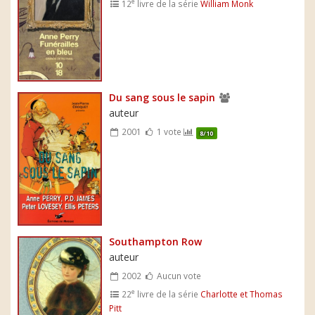
e
12
livre de la série
William Monk
Du sang sous le sapin
auteur
2001
1 vote
8/10
Southampton Row
auteur
2002
Aucun vote
e
22
livre de la série
Charlotte et Thomas
Pitt