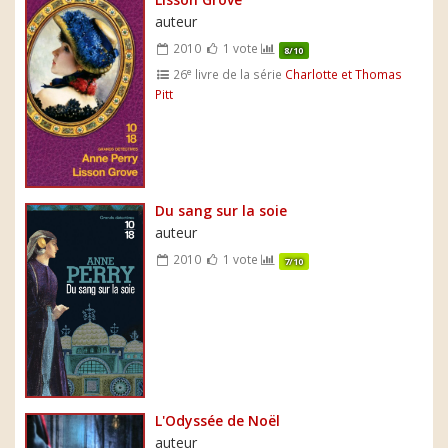
auteur
2010
1 vote
8/10
e
26
livre de la série
Charlotte et Thomas
Pitt
Du sang sur la soie
auteur
2010
1 vote
7/10
L'Odyssée de Noël
auteur