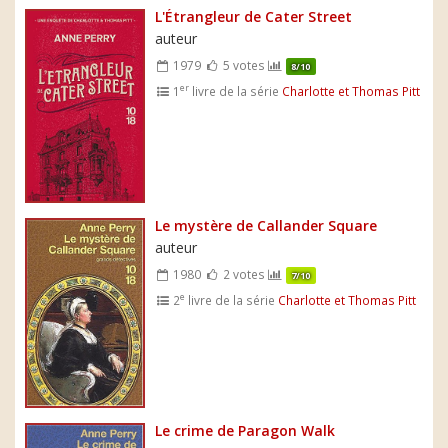
L'Étrangleur de Cater Street
auteur
1979
5 votes
8/10
er
1
livre de la série
Charlotte et Thomas Pitt
Le mystère de Callander Square
auteur
1980
2 votes
7/10
e
2
livre de la série
Charlotte et Thomas Pitt
Le crime de Paragon Walk