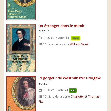
Un étranger dans le miroir
auteur
1990
2 votes
7.5/10
er
1
livre de la série
William Monk
L'Egorgeur de Westminster BridgeW
auteur
1990
1 vote
9/10
e
10
livre de la série
Charlotte et Thomas
Pitt