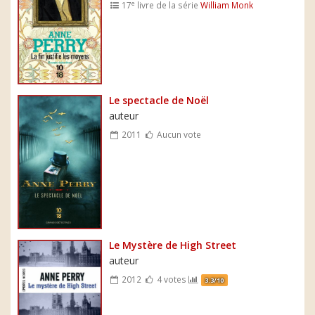
e
17
livre de la série
William Monk
Le spectacle de Noël
auteur
2011
Aucun vote
Le Mystère de High Street
auteur
2012
4 votes
3.3/10