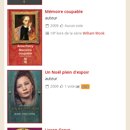
Mémoire coupable
auteur
2009
Aucun vote
e
16
livre de la série
William Monk
Un Noël plein d'espoir
auteur
2009
1 vote
3/10
Lisson Grove