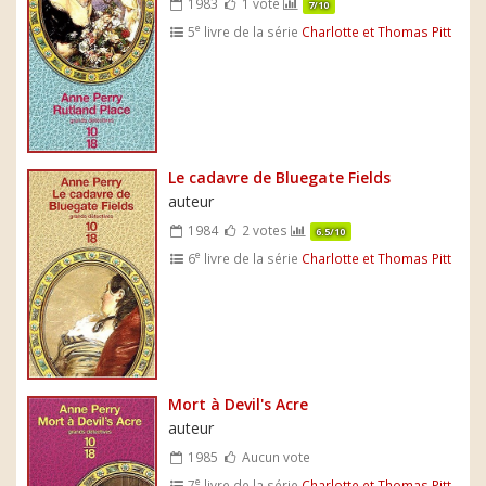
1983
1 vote
7/10
e
5
livre de la série
Charlotte et Thomas Pitt
Le cadavre de Bluegate Fields
auteur
1984
2 votes
6.5/10
e
6
livre de la série
Charlotte et Thomas Pitt
Mort à Devil's Acre
auteur
1985
Aucun vote
e
7
livre de la série
Charlotte et Thomas Pitt