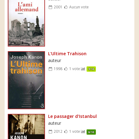
2001
Aucun vote
L'Ultime Trahison
auteur
1998
1 vote
7/10
Le passager d'Istanbul
auteur
2012
1 vote
8/10