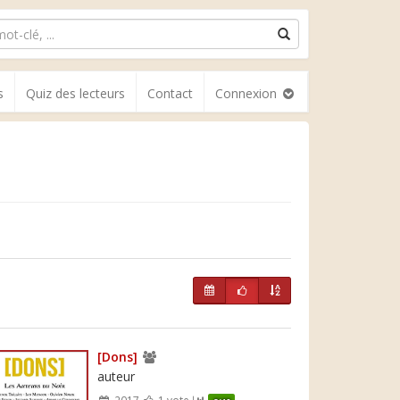
s
Quiz des lecteurs
Contact
Connexion
[Dons]
auteur
2017
1 vote