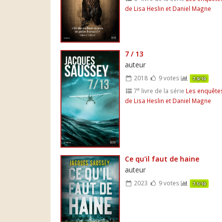
de Lisa Heslin et Daniel Magne
7 / 13
auteur
2018
9 votes
7.3/10
e
7
livre de la série
Les enquête
de Lisa Heslin et Daniel Magne
Ce qu'il faut de haine
auteur
2023
9 votes
7.1/10