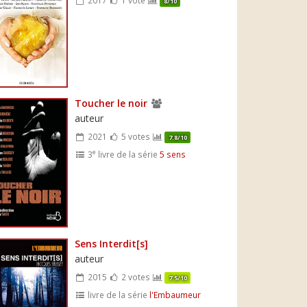
8/10
Toucher le noir
auteur
2021
5 votes
7.8/10
e
3
livre de la série
5 sens
Sens Interdit[s]
auteur
2015
2 votes
7.5/10
livre de la série
l'Embaumeur