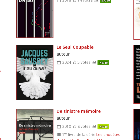
8.4/10
Le Seul Coupable
auteur
2024
5 votes
7.8/10
s
De sinistre mémoire
auteur
2010
8 votes
7.5/10
er
1
livre de la série
Les enquêtes
s