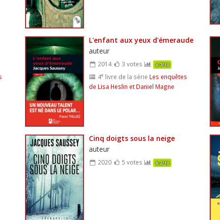
L'enfant aux yeux d'émeraude
auteur
2014
3 votes
6.7/10
e
s
4
livre de la série
Les enquêtes
de Lisa Heslin et Daniel Magne
Cinq doigts sous la neige
auteur
2020
5 votes
6.2/10