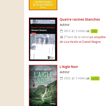
Quatre racines blanches
auteur
2012
3 votes
7/10
e
2
livre de la série
Les enquête
de Lisa Heslin et Daniel Magne
L'Aigle Noir
auteur
2022
5 votes
6.4/10