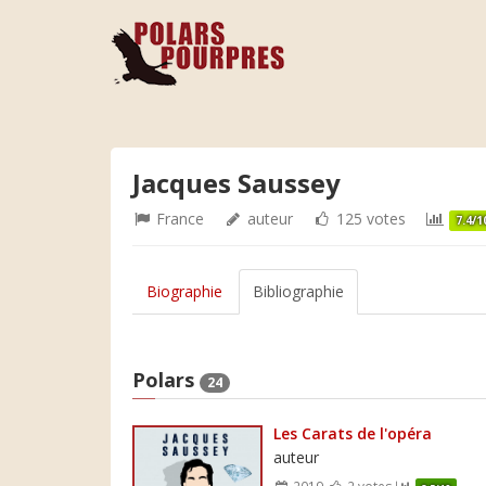
Jacques Saussey
France
auteur
125 votes
7.4/1
Biographie
Bibliographie
Polars
24
Les Carats de l'opéra
auteur
2019
2 votes