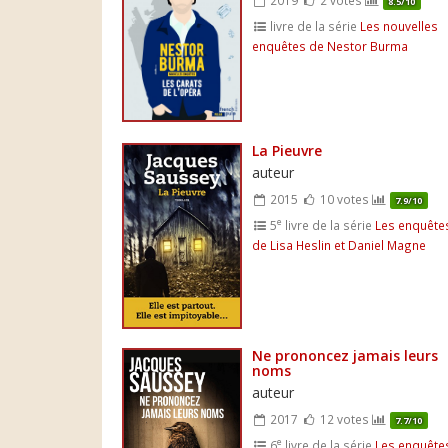
8.5/10
livre de la série
Les nouvelles
enquêtes de Nestor Burma
La Pieuvre
auteur
2015
10 votes
7.9/10
e
5
livre de la série
Les enquête
de Lisa Heslin et Daniel Magne
Ne prononcez jamais leurs
noms
auteur
2017
12 votes
7.7/10
e
6
livre de la série
Les enquête