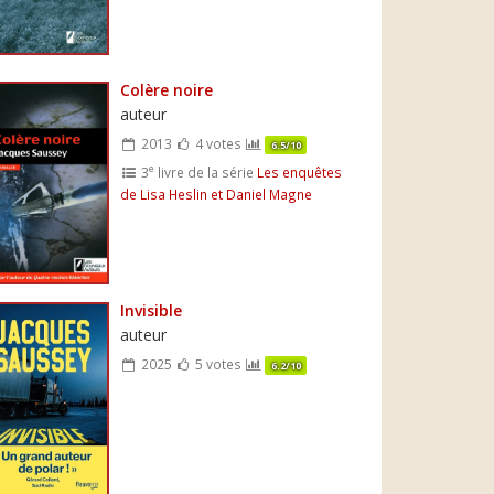
Colère noire
auteur
2013
4 votes
6.5/10
e
3
livre de la série
Les enquêtes
de Lisa Heslin et Daniel Magne
Invisible
auteur
2025
5 votes
6.2/10