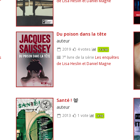
de Lisa Heslin et Daniel Magne
Du poison dans la tête
auteur
2019
4 votes
7.3/10
e
s
7
livre de la série
Les enquêtes
de Lisa Heslin et Daniel Magne
Santé !
auteur
2013
1 vote
7/10