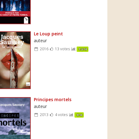
Le Loup peint
auteur
2016
13 votes
7.2/10
Principes mortels
auteur
2013
4 votes
7/10