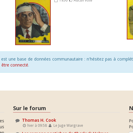
s est une base de données communautaire : n'hésitez pas à compléte
s
être connecté
.
Sur le forum
N
Thomas H. Cook
es
P
hier à 09:58
Le Juge Wargrave
ous
Po
en