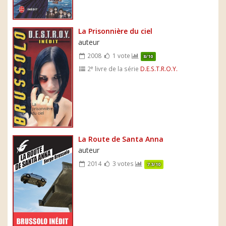
La Prisonnière du ciel
auteur
2008
1 vote
8/10
e
2
livre de la série
D.E.S.T.R.O.Y.
La Route de Santa Anna
auteur
2014
3 votes
7.3/10