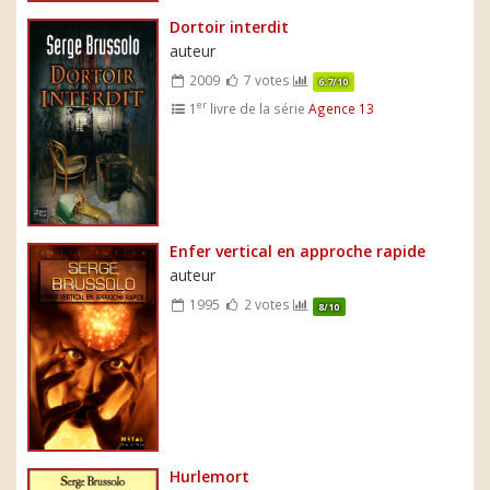
Dortoir interdit
auteur
2009
7 votes
6.7/10
er
1
livre de la série
Agence 13
Enfer vertical en approche rapide
auteur
1995
2 votes
8/10
Hurlemort