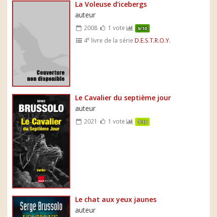
La Voleuse d'icebergs
auteur
2008
1 vote
9/10
e
4
livre de la série
D.E.S.T.R.O.Y.
Le Cavalier du septième jour
auteur
2021
1 vote
7/10
Le chat aux yeux jaunes
auteur