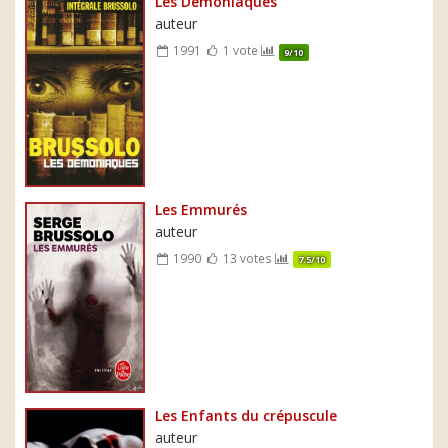
Les Démoniaques
auteur
1991
1 vote
9/10
Les Emmurés
auteur
1990
13 votes
7.5/10
Les Enfants du crépuscule
auteur