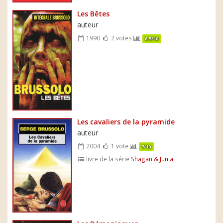
Les Bêtes
auteur
1990
2 votes
6.5/10
Les cavaliers de la pyramide
auteur
2004
1 vote
7/10
livre de la série
Shagan & Junia