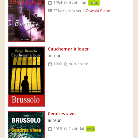
1984
4 votes
7.3/10
e
2
livre de la série
Oswald Caine
Cauchemar à louer
auteur
1990
Aucun vote
Cendres vives
auteur
2019
1 vote
6/10