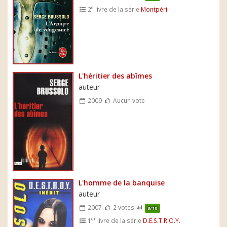
e
2
livre de la série
Montpéril
L'héritier des abîmes
auteur
2009
Aucun vote
L'homme de la banquise
auteur
2007
2 votes
8/10
er
1
livre de la série
D.E.S.T.R.O.Y.