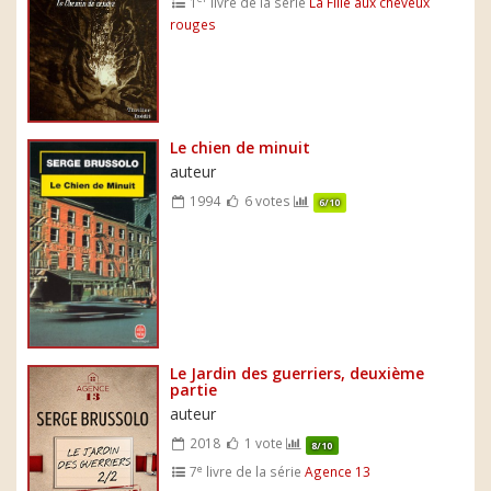
1
livre de la série
La Fille aux cheveux
rouges
Le chien de minuit
auteur
1994
6 votes
6/10
Le Jardin des guerriers, deuxième
partie
auteur
2018
1 vote
8/10
e
7
livre de la série
Agence 13