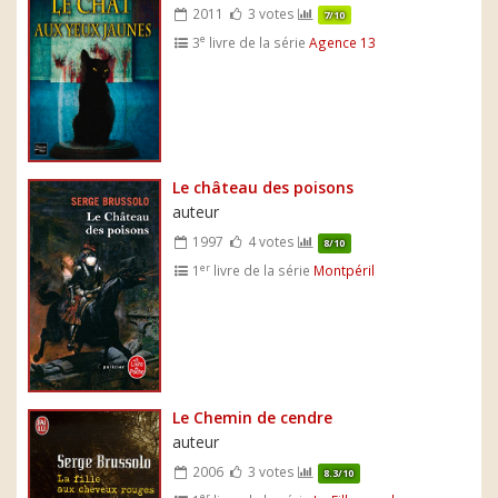
2011
3 votes
7/10
e
3
livre de la série
Agence 13
Le château des poisons
auteur
1997
4 votes
8/10
er
1
livre de la série
Montpéril
Le Chemin de cendre
auteur
2006
3 votes
8.3/10
er