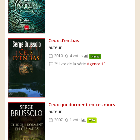
Ceux d'en-bas
auteur
2010
4 votes
7.8/10
e
2
livre de la série
Agence 13
Ceux qui dorment en ces murs
auteur
2007
1 vote
7/10