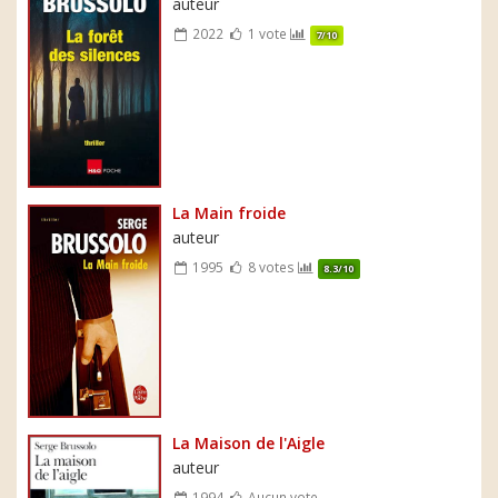
auteur
2022
1 vote
7/10
La Main froide
auteur
1995
8 votes
8.3/10
La Maison de l'Aigle
auteur
1994
Aucun vote