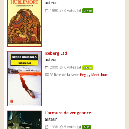
auteur
1993
6 votes
7.7/10
Iceberg Ltd
auteur
2000
6 votes
6.5/10
e
3
livre de la série
Peggy Meetchum
L'armure de vengeance
auteur
1998
5 votes
8/10