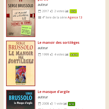
auteur
2017
2 votes
7/10
e
4
livre de la série
Agence 13
Le manoir des sortilèges
auteur
1999
4 votes
6.8/10
Le masque d'argile
auteur
2008
1 vote
8/10