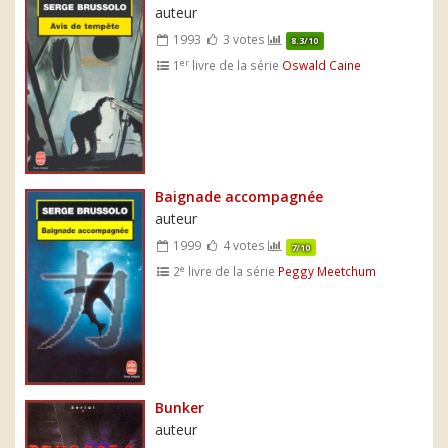
auteur
1993
3 votes
8.3/10
er
1
livre de la série
Oswald Caine
Baignade accompagnée
auteur
1999
4 votes
7/10
e
2
livre de la série
Peggy Meetchum
Bunker
auteur