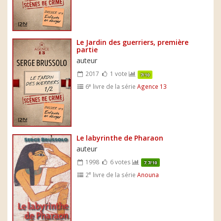
Le Jardin des guerriers, première
partie
auteur
2017
1 vote
7/10
e
6
livre de la série
Agence 13
Le labyrinthe de Pharaon
auteur
1998
6 votes
7.7/10
e
2
livre de la série
Anouna