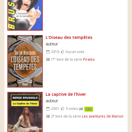
L'Oiseau des tempêtes
auteur
2016
Aucun vote
er
1
livre de la série
Pirates
La captive de l'hiver
auteur
2001
3 votes
7/10
e
2
livre de la série
Les aventures de Marion