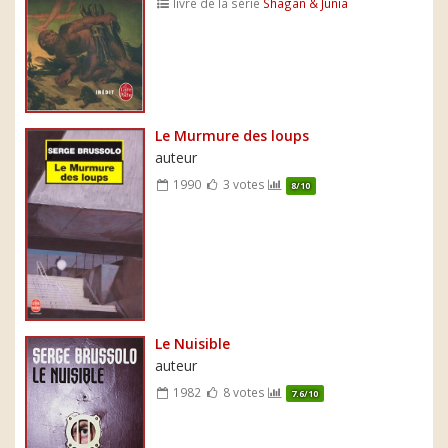
livre de la série
Shagan & Junia
Le Murmure des loups
auteur
1990
3 votes
8/10
Le Nuisible
auteur
1982
8 votes
7.6/10