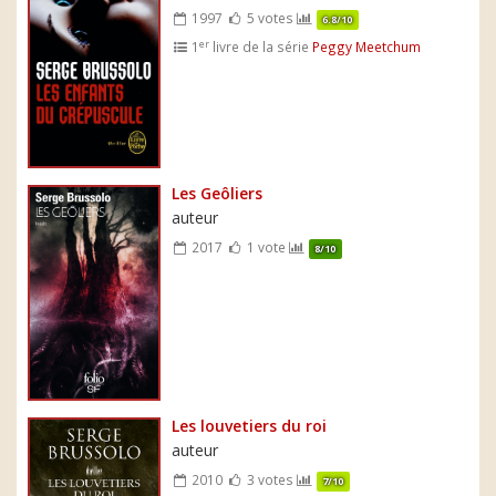
1997
5 votes
6.8/10
er
1
livre de la série
Peggy Meetchum
Les Geôliers
auteur
2017
1 vote
8/10
Les louvetiers du roi
auteur
2010
3 votes
7/10