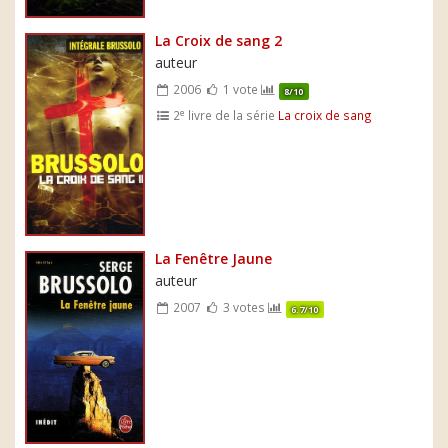
La Croix de sang 2
auteur
2006
1 vote
8/10
e
2
livre de la série
La croix de sang
La Fenêtre Jaune
auteur
2007
3 votes
6.7/10