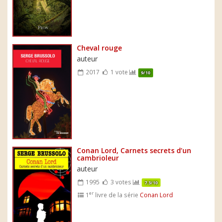
Cheval rouge
auteur
2017
1 vote
9/10
Conan Lord, Carnets secrets d’un
cambrioleur
auteur
1995
3 votes
7.3/10
er
1
livre de la série
Conan Lord