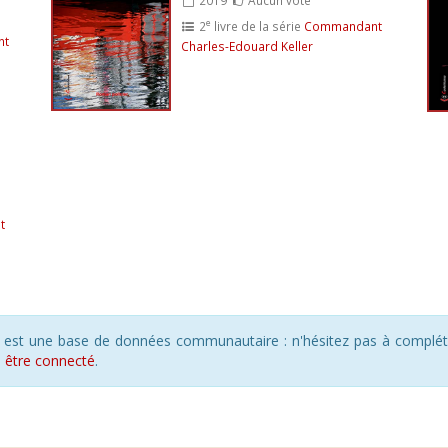
e
2
livre de la série
Commandant
nt
Charles-Edouard Keller
t
s est une base de données communautaire : n'hésitez pas à compléte
s
être connecté
.