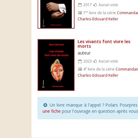
2017
Aucun vote
er
1
livre de la série
Commanda
Charles-Edouard Keller
Les vivants font vivre les
morts
auteur
2023
Aucun vote
e
4
livre de la série
Commandan
Charles-Edouard Keller
Un livre manque à l'appel ? Polars Pourpre
une fiche
pour l'ouvrage en question après vou