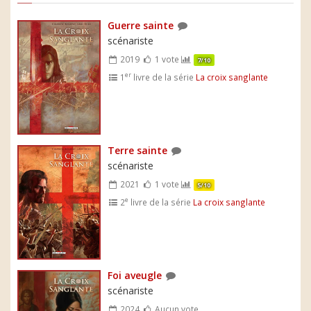
Guerre sainte
scénariste
2019
1 vote
7/10
er
1
livre de la série
La croix sanglante
Terre sainte
scénariste
2021
1 vote
5/10
e
2
livre de la série
La croix sanglante
Foi aveugle
scénariste
2024
Aucun vote