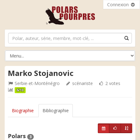
Connexion
Marko Stojanovic
Serbie-et-Monténégro
scénariste
2 votes
6/10
Biographie
Bibliographie
Polars
3