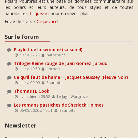
Polars Pourpres est une base de données communautaire sur
les polars et leurs auteurs, de tous styles et de toutes
nationalités.
Cliquez ici
pour en savoir plus !
Envie de stats ?
Cliquez ici
!
Sur le forum
Playlist de la semaine (saison 4)
hier à 22:23
patoche77
Trilogie Reine rouge de Juan Gómez-Jurado
hier à 19:59
norbert
Ce qu'il faut de haine – Jacques Saussey (Fleuve Noir)
hier à 09:09
Ssarlotte
Thomas H. Cook
avant hier à 09:58
Le Juge Wargrave
Les romans pastiches de Sherlock Holmes
06/08/2026 à 19:51
Ssarlotte
Newsletter