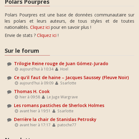
Polars Pourpres
Polars Pourpres est une base de données communautaire sur
les polars et leurs auteurs, de tous styles et de toutes
nationalités.
Cliquez ici
pour en savoir plus !
Envie de stats ?
Cliquez ici
!
Sur le forum
Trilogie Reine rouge de Juan Gómez-Jurado
aujourd'hui à 10:34
Hoel
Ce qu'il faut de haine – Jacques Saussey (Fleuve Noir)
aujourd'hui à 09:09
Ssarlotte
Thomas H. Cook
hier à 09:58
Le Juge Wargrave
Les romans pastiches de Sherlock Holmes
avant hier à 19:51
Ssarlotte
Derrière la chair de Stanislas Petrosky
avant hier à 17:17
patoche77