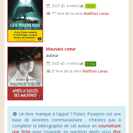
2023
4 votes
7.3/10
er
1
livre de la série
Matthias Lavau
Mauvais coeur
auteur
2025
3 votes
7.7/10
e
2
livre de la série
Matthias Lavau
Un livre manque à l'appel ? Polars Pourpres est une
base de données communautaire : n'hésitez pas à
compléter la bibliographie de cet auteur en
soumettant
une fiche
pour l'ouvrage en question après vous
être