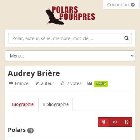
Connexion
Audrey Brière
France
auteur
7 votes
7.4/10
Biographie
Bibliographie
Polars
4