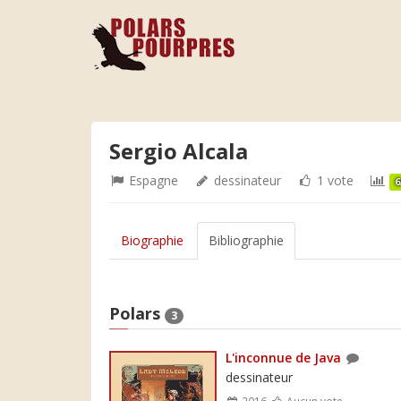
Sergio Alcala
Espagne
dessinateur
1 vote
6
Biographie
Bibliographie
Polars
3
L'inconnue de Java
dessinateur
2016
Aucun vote