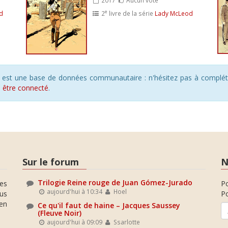
e
d
2
livre de la série
Lady McLeod
s est une base de données communautaire : n'hésitez pas à compléte
s
être connecté
.
Sur le forum
N
Trilogie Reine rouge de Juan Gómez-Jurado
es
P
aujourd'hui à 10:34
Hoel
ous
Po
en
Ce qu'il faut de haine – Jacques Saussey
(Fleuve Noir)
aujourd'hui à 09:09
Ssarlotte