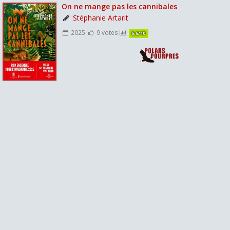
On ne mange pas les cannibales
Stéphanie Artarit
2025
9 votes
6.6/10