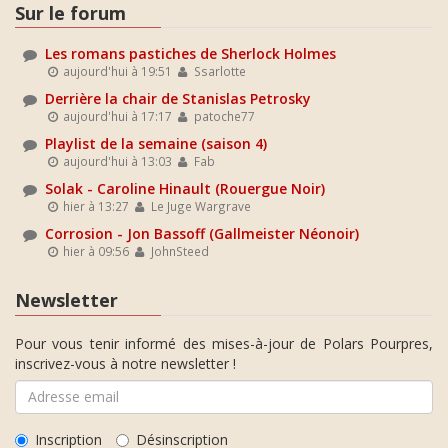
Sur le forum
Les romans pastiches de Sherlock Holmes
aujourd'hui à 19:51
Ssarlotte
Derrière la chair de Stanislas Petrosky
aujourd'hui à 17:17
patoche77
Playlist de la semaine (saison 4)
aujourd'hui à 13:03
Fab
Solak - Caroline Hinault (Rouergue Noir)
hier à 13:27
Le Juge Wargrave
Corrosion - Jon Bassoff (Gallmeister Néonoir)
hier à 09:56
JohnSteed
Newsletter
Pour vous tenir informé des mises-à-jour de Polars Pourpres,
inscrivez-vous à notre newsletter !
Inscription
Désinscription