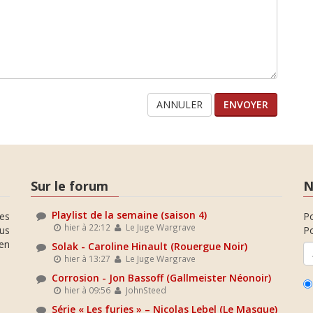
ANNULER
Sur le forum
N
Playlist de la semaine (saison 4)
es
P
hier à 22:12
Le Juge Wargrave
ous
Po
en
Solak - Caroline Hinault (Rouergue Noir)
hier à 13:27
Le Juge Wargrave
Corrosion - Jon Bassoff (Gallmeister Néonoir)
hier à 09:56
JohnSteed
Série « Les furies » – Nicolas Lebel (Le Masque)