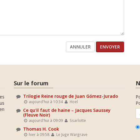
ANNULER
Sur le forum
N
Trilogie Reine rouge de Juan Gómez-Jurado
es
P
aujourd'hui à 10:34
Hoel
ous
Po
en
Ce qu'il faut de haine – Jacques Saussey
(Fleuve Noir)
aujourd'hui à 09:09
Ssarlotte
Thomas H. Cook
hier à 09:58
Le Juge Wargrave