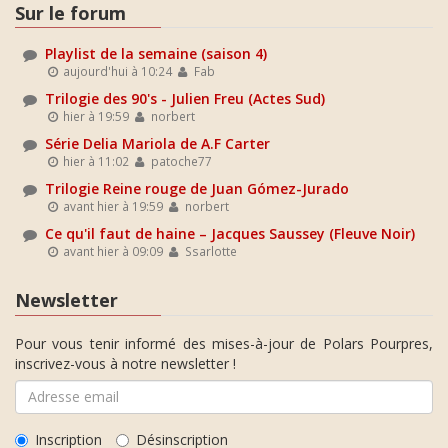
Sur le forum
Playlist de la semaine (saison 4)
aujourd'hui à 10:24
Fab
Trilogie des 90's - Julien Freu (Actes Sud)
hier à 19:59
norbert
Série Delia Mariola de A.F Carter
hier à 11:02
patoche77
Trilogie Reine rouge de Juan Gómez-Jurado
avant hier à 19:59
norbert
Ce qu'il faut de haine – Jacques Saussey (Fleuve Noir)
avant hier à 09:09
Ssarlotte
Newsletter
Pour vous tenir informé des mises-à-jour de Polars Pourpres,
inscrivez-vous à notre newsletter !
Inscription
Désinscription