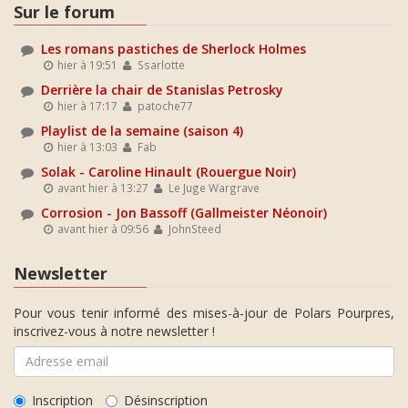
Sur le forum
Les romans pastiches de Sherlock Holmes
hier à 19:51
Ssarlotte
Derrière la chair de Stanislas Petrosky
hier à 17:17
patoche77
Playlist de la semaine (saison 4)
hier à 13:03
Fab
Solak - Caroline Hinault (Rouergue Noir)
avant hier à 13:27
Le Juge Wargrave
Corrosion - Jon Bassoff (Gallmeister Néonoir)
avant hier à 09:56
JohnSteed
Newsletter
Pour vous tenir informé des mises-à-jour de Polars Pourpres,
inscrivez-vous à notre newsletter !
Inscription
Désinscription