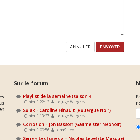
ANNULER
Sur le forum
N
Playlist de la semaine (saison 4)
es
P
hier à 22:12
Le Juge Wargrave
ous
Po
en
Solak - Caroline Hinault (Rouergue Noir)
hier à 13:27
Le Juge Wargrave
Corrosion - Jon Bassoff (Gallmeister Néonoir)
hier à 09:56
JohnSteed
Série « Les furies » – Nicolas Lebel (Le Masque)