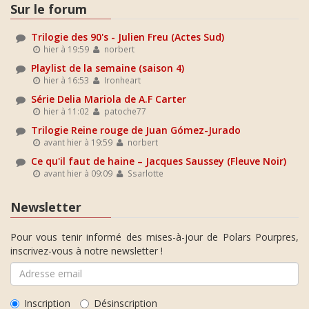
Sur le forum
Trilogie des 90's - Julien Freu (Actes Sud)
hier à 19:59
norbert
Playlist de la semaine (saison 4)
hier à 16:53
Ironheart
Série Delia Mariola de A.F Carter
hier à 11:02
patoche77
Trilogie Reine rouge de Juan Gómez-Jurado
avant hier à 19:59
norbert
Ce qu'il faut de haine – Jacques Saussey (Fleuve Noir)
avant hier à 09:09
Ssarlotte
Newsletter
Pour vous tenir informé des mises-à-jour de Polars Pourpres,
inscrivez-vous à notre newsletter !
Inscription
Désinscription