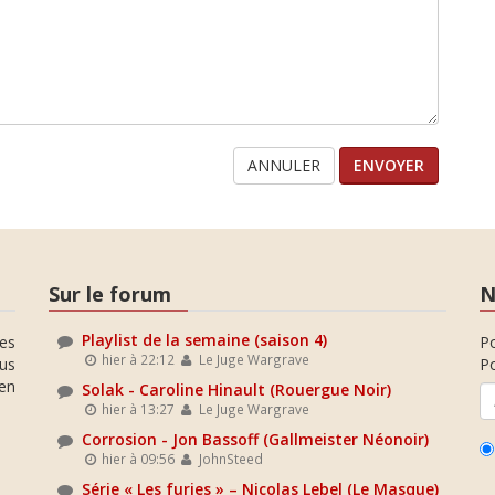
ANNULER
Sur le forum
N
Playlist de la semaine (saison 4)
es
P
hier à 22:12
Le Juge Wargrave
ous
Po
en
Solak - Caroline Hinault (Rouergue Noir)
hier à 13:27
Le Juge Wargrave
Corrosion - Jon Bassoff (Gallmeister Néonoir)
hier à 09:56
JohnSteed
Série « Les furies » – Nicolas Lebel (Le Masque)