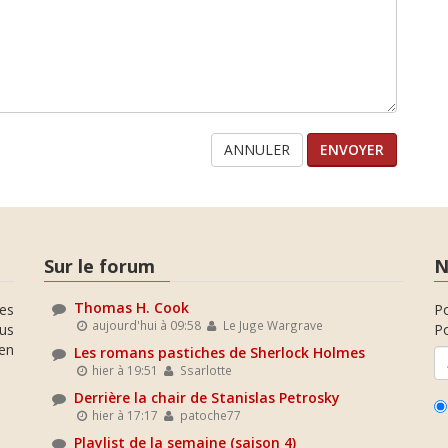
ANNULER
Sur le forum
N
Thomas H. Cook
es
P
aujourd'hui à 09:58
Le Juge Wargrave
ous
Po
en
Les romans pastiches de Sherlock Holmes
hier à 19:51
Ssarlotte
Derrière la chair de Stanislas Petrosky
hier à 17:17
patoche77
Playlist de la semaine (saison 4)