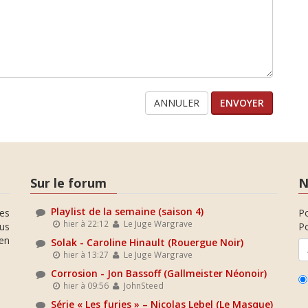
ANNULER
Sur le forum
N
Playlist de la semaine (saison 4)
es
P
hier à 22:12
Le Juge Wargrave
ous
Po
en
Solak - Caroline Hinault (Rouergue Noir)
hier à 13:27
Le Juge Wargrave
Corrosion - Jon Bassoff (Gallmeister Néonoir)
hier à 09:56
JohnSteed
Série « Les furies » – Nicolas Lebel (Le Masque)