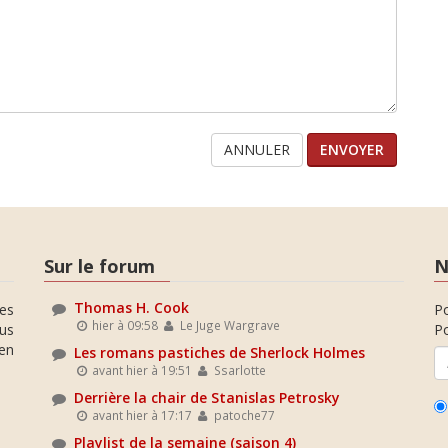
ANNULER
Sur le forum
N
Thomas H. Cook
es
P
hier à 09:58
Le Juge Wargrave
ous
Po
en
Les romans pastiches de Sherlock Holmes
avant hier à 19:51
Ssarlotte
Derrière la chair de Stanislas Petrosky
avant hier à 17:17
patoche77
Playlist de la semaine (saison 4)