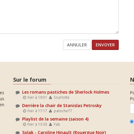
ANNULER
Sur le forum
N
Les romans pastiches de Sherlock Holmes
es
P
hier à 19:51
Ssarlotte
ous
Po
en
Derrière la chair de Stanislas Petrosky
hier à 17:17
patoche77
Playlist de la semaine (saison 4)
hier à 13:03
Fab
Solak - Caroline Hinault (Rouergue Noir)