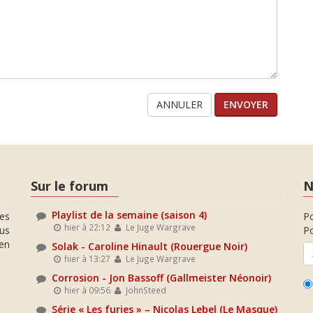
ANNULER
Sur le forum
N
Playlist de la semaine (saison 4)
es
P
hier à 22:12
Le Juge Wargrave
ous
Po
en
Solak - Caroline Hinault (Rouergue Noir)
hier à 13:27
Le Juge Wargrave
Corrosion - Jon Bassoff (Gallmeister Néonoir)
hier à 09:56
JohnSteed
Série « Les furies » – Nicolas Lebel (Le Masque)