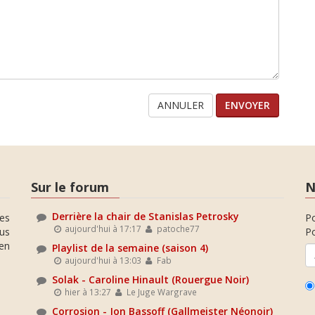
ANNULER
Sur le forum
N
Derrière la chair de Stanislas Petrosky
es
P
aujourd'hui à 17:17
patoche77
ous
Po
en
Playlist de la semaine (saison 4)
aujourd'hui à 13:03
Fab
Solak - Caroline Hinault (Rouergue Noir)
hier à 13:27
Le Juge Wargrave
Corrosion - Jon Bassoff (Gallmeister Néonoir)