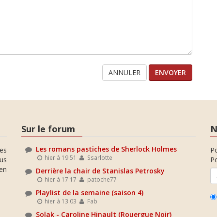
ANNULER
Sur le forum
N
Les romans pastiches de Sherlock Holmes
es
P
hier à 19:51
Ssarlotte
ous
Po
en
Derrière la chair de Stanislas Petrosky
hier à 17:17
patoche77
Playlist de la semaine (saison 4)
hier à 13:03
Fab
Solak - Caroline Hinault (Rouergue Noir)