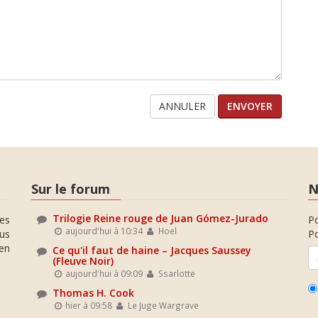
ANNULER
Sur le forum
N
Trilogie Reine rouge de Juan Gómez-Jurado
es
P
aujourd'hui à 10:34
Hoel
ous
Po
en
Ce qu'il faut de haine – Jacques Saussey
(Fleuve Noir)
aujourd'hui à 09:09
Ssarlotte
Thomas H. Cook
hier à 09:58
Le Juge Wargrave