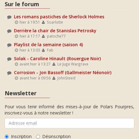
Sur le forum
Les romans pastiches de Sherlock Holmes
hier à 19:51
Ssarlotte
Derrière la chair de Stanislas Petrosky
hier à 17:17
patoche77
Playlist de la semaine (saison 4)
hier à 13:03
Fab
Solak - Caroline Hinault (Rouergue Noir)
avant hier à 13:27
Le Juge Wargrave
Corrosion - Jon Bassoff (Gallmeister Néonoir)
avant hier à 09:56
JohnSteed
Newsletter
Pour vous tenir informé des mises-à-jour de Polars Pourpres,
inscrivez-vous à notre newsletter !
Inscription
Désinscription