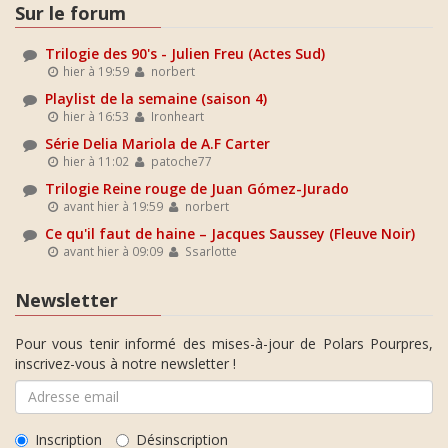
Sur le forum
Trilogie des 90's - Julien Freu (Actes Sud)
hier à 19:59
norbert
Playlist de la semaine (saison 4)
hier à 16:53
Ironheart
Série Delia Mariola de A.F Carter
hier à 11:02
patoche77
Trilogie Reine rouge de Juan Gómez-Jurado
avant hier à 19:59
norbert
Ce qu'il faut de haine – Jacques Saussey (Fleuve Noir)
avant hier à 09:09
Ssarlotte
Newsletter
Pour vous tenir informé des mises-à-jour de Polars Pourpres,
inscrivez-vous à notre newsletter !
Inscription
Désinscription