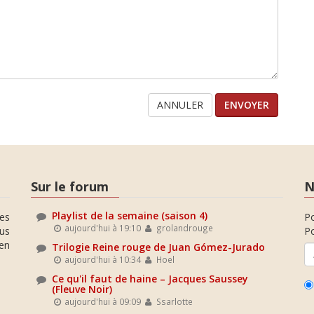
ANNULER
Sur le forum
N
Playlist de la semaine (saison 4)
es
P
aujourd'hui à 19:10
grolandrouge
ous
Po
en
Trilogie Reine rouge de Juan Gómez-Jurado
aujourd'hui à 10:34
Hoel
Ce qu'il faut de haine – Jacques Saussey
(Fleuve Noir)
aujourd'hui à 09:09
Ssarlotte