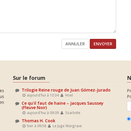
ANNULER
Sur le forum
N
Trilogie Reine rouge de Juan Gómez-Jurado
es
P
aujourd'hui à 10:34
Hoel
ous
Po
en
Ce qu'il faut de haine – Jacques Saussey
(Fleuve Noir)
aujourd'hui à 09:09
Ssarlotte
Thomas H. Cook
hier à 09:58
Le Juge Wargrave