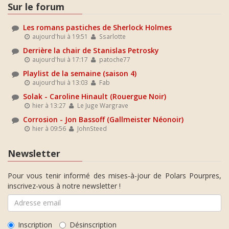
Sur le forum
Les romans pastiches de Sherlock Holmes
aujourd'hui à 19:51
Ssarlotte
Derrière la chair de Stanislas Petrosky
aujourd'hui à 17:17
patoche77
Playlist de la semaine (saison 4)
aujourd'hui à 13:03
Fab
Solak - Caroline Hinault (Rouergue Noir)
hier à 13:27
Le Juge Wargrave
Corrosion - Jon Bassoff (Gallmeister Néonoir)
hier à 09:56
JohnSteed
Newsletter
Pour vous tenir informé des mises-à-jour de Polars Pourpres,
inscrivez-vous à notre newsletter !
Inscription
Désinscription