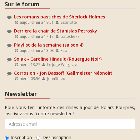
Sur le forum
Les romans pastiches de Sherlock Holmes
aujourd'hui à 19:51
Ssarlotte
Derrière la chair de Stanislas Petrosky
aujourd'hui à 17:17
patoche77
Playlist de la semaine (saison 4)
aujourd'hui à 13:03
Fab
Solak - Caroline Hinault (Rouergue Noir)
hier à 13:27
Le Juge Wargrave
Corrosion - Jon Bassoff (Gallmeister Néonoir)
hier à 09:56
JohnSteed
Newsletter
Pour vous tenir informé des mises-à-jour de Polars Pourpres,
inscrivez-vous à notre newsletter !
Inscription
Désinscription