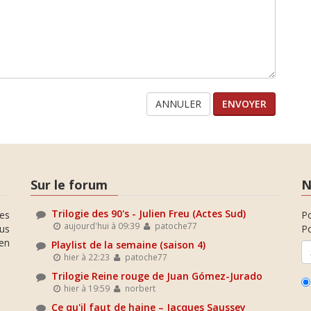
ANNULER
Sur le forum
N
Trilogie des 90's - Julien Freu (Actes Sud)
es
P
aujourd'hui à 09:39
patoche77
ous
Po
en
Playlist de la semaine (saison 4)
hier à 22:23
patoche77
Trilogie Reine rouge de Juan Gómez-Jurado
hier à 19:59
norbert
Ce qu'il faut de haine – Jacques Saussey