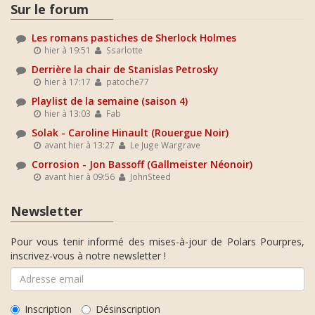
Sur le forum
Les romans pastiches de Sherlock Holmes
hier à 19:51
Ssarlotte
Derrière la chair de Stanislas Petrosky
hier à 17:17
patoche77
Playlist de la semaine (saison 4)
hier à 13:03
Fab
Solak - Caroline Hinault (Rouergue Noir)
avant hier à 13:27
Le Juge Wargrave
Corrosion - Jon Bassoff (Gallmeister Néonoir)
avant hier à 09:56
JohnSteed
Newsletter
Pour vous tenir informé des mises-à-jour de Polars Pourpres,
inscrivez-vous à notre newsletter !
Inscription
Désinscription