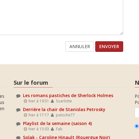
ANNULER
Sur le forum
N
Les romans pastiches de Sherlock Holmes
es
P
hier à 19:51
Ssarlotte
ous
Po
en
Derrière la chair de Stanislas Petrosky
hier à 17:17
patoche77
Playlist de la semaine (saison 4)
hier à 13:03
Fab
Solak - Caroline Hinault (Rouergue Noir)