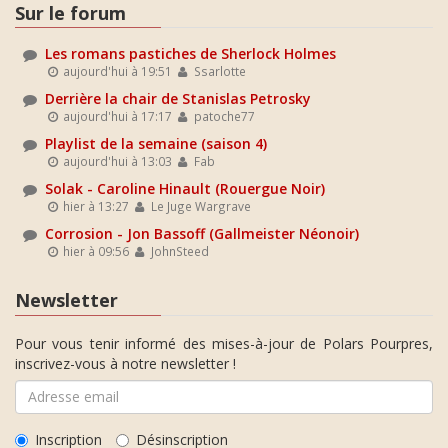
Sur le forum
Les romans pastiches de Sherlock Holmes
aujourd'hui à 19:51
Ssarlotte
Derrière la chair de Stanislas Petrosky
aujourd'hui à 17:17
patoche77
Playlist de la semaine (saison 4)
aujourd'hui à 13:03
Fab
Solak - Caroline Hinault (Rouergue Noir)
hier à 13:27
Le Juge Wargrave
Corrosion - Jon Bassoff (Gallmeister Néonoir)
hier à 09:56
JohnSteed
Newsletter
Pour vous tenir informé des mises-à-jour de Polars Pourpres,
inscrivez-vous à notre newsletter !
Inscription
Désinscription