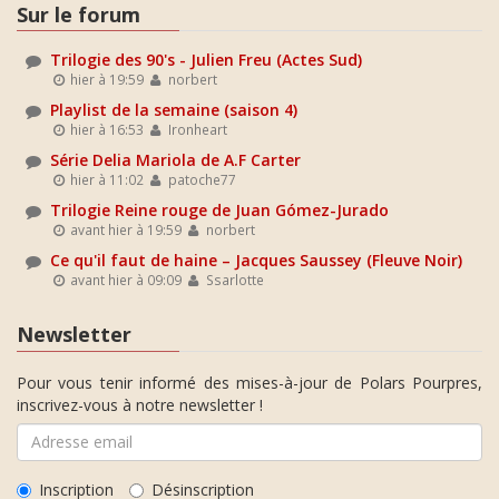
Sur le forum
Trilogie des 90's - Julien Freu (Actes Sud)
hier à 19:59
norbert
Playlist de la semaine (saison 4)
hier à 16:53
Ironheart
Série Delia Mariola de A.F Carter
hier à 11:02
patoche77
Trilogie Reine rouge de Juan Gómez-Jurado
avant hier à 19:59
norbert
Ce qu'il faut de haine – Jacques Saussey (Fleuve Noir)
avant hier à 09:09
Ssarlotte
Newsletter
Pour vous tenir informé des mises-à-jour de Polars Pourpres,
inscrivez-vous à notre newsletter !
Inscription
Désinscription