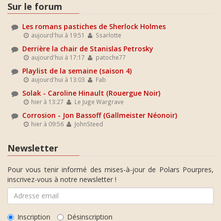
Sur le forum
Les romans pastiches de Sherlock Holmes
aujourd'hui à 19:51
Ssarlotte
Derrière la chair de Stanislas Petrosky
aujourd'hui à 17:17
patoche77
Playlist de la semaine (saison 4)
aujourd'hui à 13:03
Fab
Solak - Caroline Hinault (Rouergue Noir)
hier à 13:27
Le Juge Wargrave
Corrosion - Jon Bassoff (Gallmeister Néonoir)
hier à 09:56
JohnSteed
Newsletter
Pour vous tenir informé des mises-à-jour de Polars Pourpres,
inscrivez-vous à notre newsletter !
Inscription
Désinscription