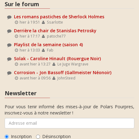
Sur le forum
Les romans pastiches de Sherlock Holmes
hier à 19:51
Ssarlotte
Derrière la chair de Stanislas Petrosky
hier à 17:17
patoche77
Playlist de la semaine (saison 4)
hier à 13:03
Fab
Solak - Caroline Hinault (Rouergue Noir)
avant hier à 13:27
Le Juge Wargrave
Corrosion - Jon Bassoff (Gallmeister Néonoir)
avant hier à 09:56
JohnSteed
Newsletter
Pour vous tenir informé des mises-à-jour de Polars Pourpres,
inscrivez-vous à notre newsletter !
Inscription
Désinscription