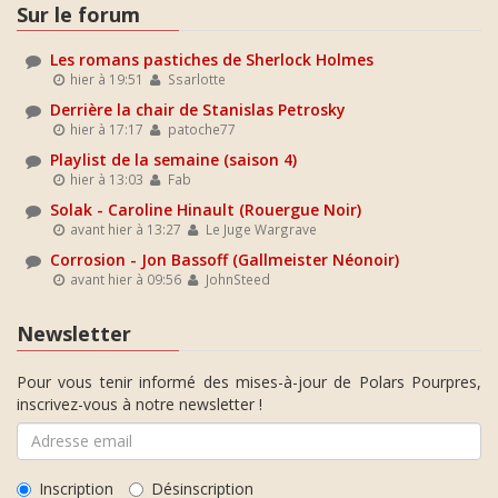
Sur le forum
Les romans pastiches de Sherlock Holmes
hier à 19:51
Ssarlotte
Derrière la chair de Stanislas Petrosky
hier à 17:17
patoche77
Playlist de la semaine (saison 4)
hier à 13:03
Fab
Solak - Caroline Hinault (Rouergue Noir)
avant hier à 13:27
Le Juge Wargrave
Corrosion - Jon Bassoff (Gallmeister Néonoir)
avant hier à 09:56
JohnSteed
Newsletter
Pour vous tenir informé des mises-à-jour de Polars Pourpres,
inscrivez-vous à notre newsletter !
Inscription
Désinscription