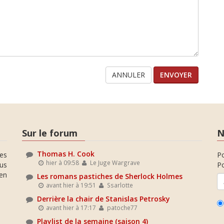
ANNULER
Sur le forum
N
Thomas H. Cook
es
P
hier à 09:58
Le Juge Wargrave
ous
Po
en
Les romans pastiches de Sherlock Holmes
avant hier à 19:51
Ssarlotte
Derrière la chair de Stanislas Petrosky
avant hier à 17:17
patoche77
Playlist de la semaine (saison 4)