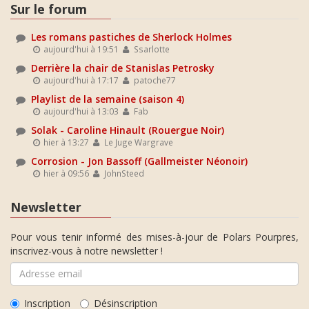
Sur le forum
Les romans pastiches de Sherlock Holmes
aujourd'hui à 19:51
Ssarlotte
Derrière la chair de Stanislas Petrosky
aujourd'hui à 17:17
patoche77
Playlist de la semaine (saison 4)
aujourd'hui à 13:03
Fab
Solak - Caroline Hinault (Rouergue Noir)
hier à 13:27
Le Juge Wargrave
Corrosion - Jon Bassoff (Gallmeister Néonoir)
hier à 09:56
JohnSteed
Newsletter
Pour vous tenir informé des mises-à-jour de Polars Pourpres,
inscrivez-vous à notre newsletter !
Inscription
Désinscription