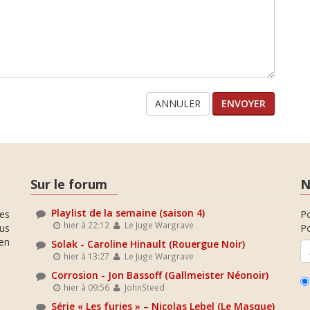
ANNULER
Sur le forum
N
Playlist de la semaine (saison 4)
es
P
hier à 22:12
Le Juge Wargrave
ous
Po
en
Solak - Caroline Hinault (Rouergue Noir)
hier à 13:27
Le Juge Wargrave
Corrosion - Jon Bassoff (Gallmeister Néonoir)
hier à 09:56
JohnSteed
Série « Les furies » – Nicolas Lebel (Le Masque)