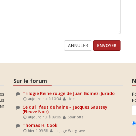
ANNULER
Sur le forum
N
Trilogie Reine rouge de Juan Gómez-Jurado
es
P
aujourd'hui à 10:34
Hoel
ous
Po
en
Ce qu'il faut de haine – Jacques Saussey
(Fleuve Noir)
aujourd'hui à 09:09
Ssarlotte
Thomas H. Cook
hier à 09:58
Le Juge Wargrave