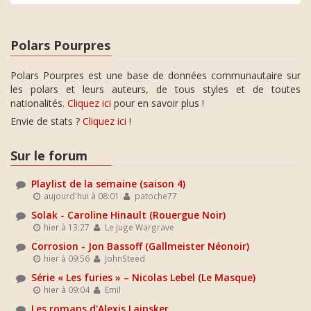
Polars Pourpres
Polars Pourpres est une base de données communautaire sur
les polars et leurs auteurs, de tous styles et de toutes
nationalités.
Cliquez ici
pour en savoir plus !
Envie de stats ?
Cliquez ici
!
Sur le forum
Playlist de la semaine (saison 4)
aujourd'hui à 08:01
patoche77
Solak - Caroline Hinault (Rouergue Noir)
hier à 13:27
Le Juge Wargrave
Corrosion - Jon Bassoff (Gallmeister Néonoir)
hier à 09:56
JohnSteed
Série « Les furies » – Nicolas Lebel (Le Masque)
hier à 09:04
Emil
Les romans d'Alexis Laipsker